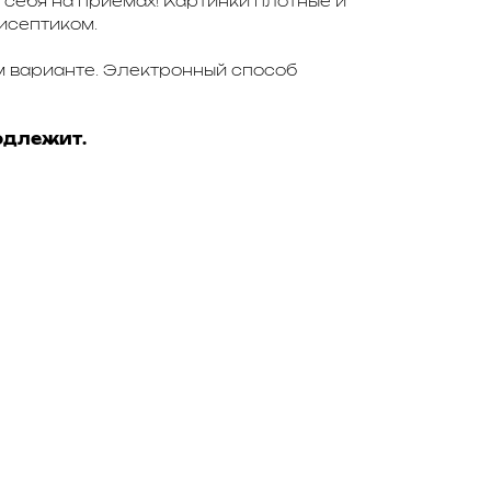
 себя на приемах! Картинки плотные и
исептиком.
 варианте. Электронный способ
одлежит.