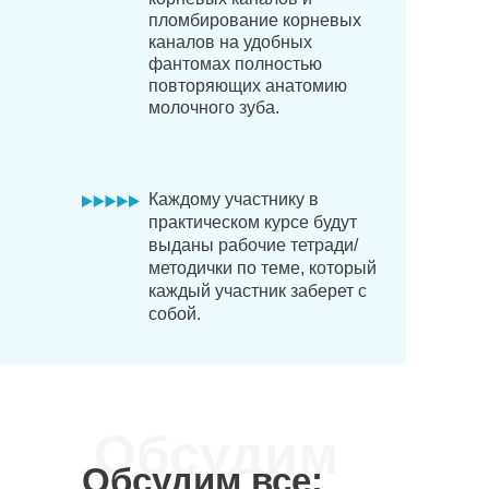
пломбирование корневых
каналов на удобных
фантомах полностью
повторяющих анатомию
молочного зуба.
Курсы
Расписание
Литература
Офис курс
Smart dental stamp
К
Т
О
Каждому участнику в
практическом курсе будут
выданы рабочие тетради/
методички по теме, который
каждый участник заберет с
собой.
Обсудим
Обсудим все: