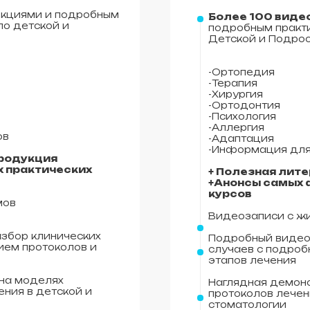
екциями и подробным
Более 100 виде
по детской и
подробным практ
Детской и Подрос
-Ортопедия
-Терапия
-Хирургия
-Ортодонтия
-Психология
-Аллергия
ов
-Адаптация
-Информация для
продукция
х практических
+ Полезная лит
+Анонсы самых 
курсов
мов
Видеозаписи с ж
збор клинических
Подробный видео
ием протоколов и
случаев с подроб
этапов лечения
на моделях
Наглядная демон
ния в детской и
протоколов лечен
стоматологии