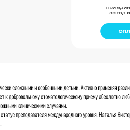
при един
за год
э
ОПЛ
чески сложными и особенными детьми. Активно применяя различ
ет к добровольному стоматологическому приему абсолютно любо
сложными клиническими случаями.
 статус преподавателя международного уровня, Наталья Виктор
.