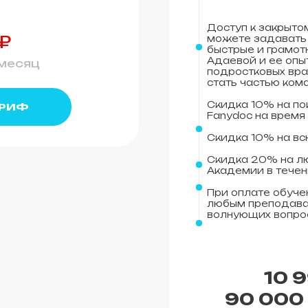
Доступ к закрытом
₽
можете задавать 
быстрые и грамот
Адаевой и ее опы
 месяц
подростковых вра
стать частью ком
Скидка 10% на п
АРИФ
Fanydoc на время
Скидка 10% на в
Скидка 20% на л
Академии в течен
При оплате обучен
любым преподава
волнующих вопро
10 
90 000