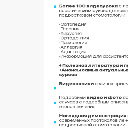
Более 100 видеоурока
с л
практическим руководством 
подростковой стоматологии:
-Ортопедия
-Терапия
-Хирургия
-Ортодонтия
-Психология
-Аллергия
-Адаптация
-Информация для ассистент
+ Полезная литература и 
+Анонсы самых актуальны
курсов
Видеозаписи
с живых прие
Подробный
видео и фото
ра
случаев с подробным описан
этапов лечения
Наглядная демонстрация
современных протоколов лече
подростковой стоматологии