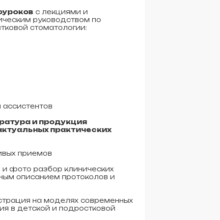
оуроков
с лекциями и
ическим руководством по
тковой стоматологии:
 ассистентов
ература и продукция
актуальных практических
ивых приемов
 и фото разбор клинических
ным описанием протоколов и
страция на моделях современных
ия в детской и подростковой