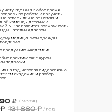
у чату, где Вы в любое время
вопросы по работе и получать
ные ответы лично от Натальи
тной команды детских и
чей. У Вас появится возможность
анды Натальи Адаевой!
окупку медицинской одежды
 подписки!
сю продукцию Академии!
юбые практические курсы
ии подписки
ия на год, часовая видеосвязь с
телем академии и разбор
сов
990
₽
/ месяц
₽
131 880
₽
/ год